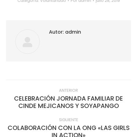
Categoría:
Voluntariado
Por
admin
julio 28, 2019
Autor:
admin
Navegación
ANTERIOR
entre
CELEBRACIÓN JORNADA FAMILIAR DE
Publicación
CINDE MEJICANOS Y SOYAPANGO
publicaciones
anterior:
SIGUIENTE
COLABORACIÓN CON LA ONG «LAS GIRLS
Publicación
IN ACTION»