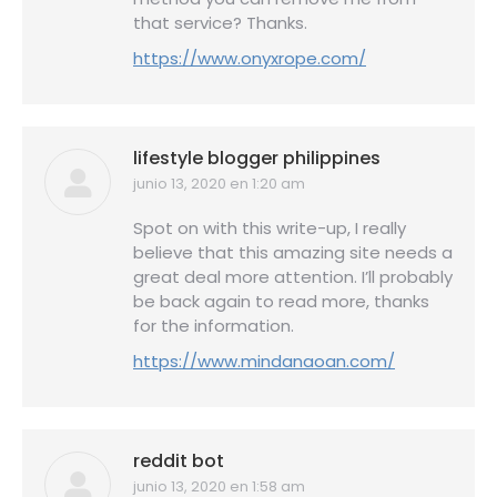
that service? Thanks.
https://www.onyxrope.com/
lifestyle blogger philippines
junio 13, 2020 en 1:20 am
dice:
Spot on with this write-up, I really
believe that this amazing site needs a
great deal more attention. I’ll probably
be back again to read more, thanks
for the information.
https://www.mindanaoan.com/
reddit bot
junio 13, 2020 en 1:58 am
dice: