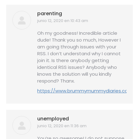
parenting
junio 12, 2020 en 10:43 am
dice:
Oh my goodness! Incredible article
dude! Thank you so much, However I
am going through issues with your
RSS. I don’t understand why I cannot
join it. Is there anybody getting
identical RSS issues? Anybody who
knows the solution will you kindly
respond? Thanx.
https://www.brummymummydiaries.com/
unemployed
junio 12, 2020 en 11:36 am
dice:
You’re so awesome! I do not suppose