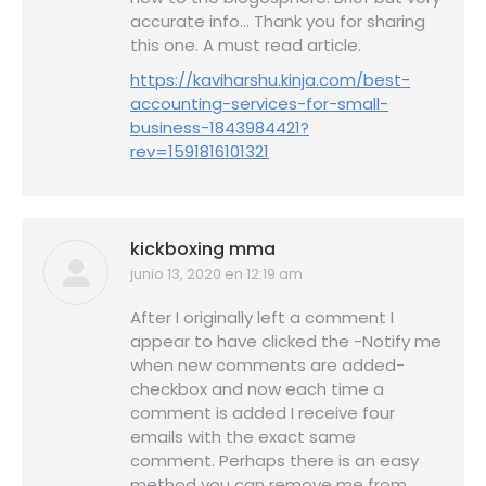
accurate info… Thank you for sharing
this one. A must read article.
https://kaviharshu.kinja.com/best-
accounting-services-for-small-
business-1843984421?
rev=1591816101321
kickboxing mma
junio 13, 2020 en 12:19 am
dice:
After I originally left a comment I
appear to have clicked the -Notify me
when new comments are added-
checkbox and now each time a
comment is added I receive four
emails with the exact same
comment. Perhaps there is an easy
method you can remove me from