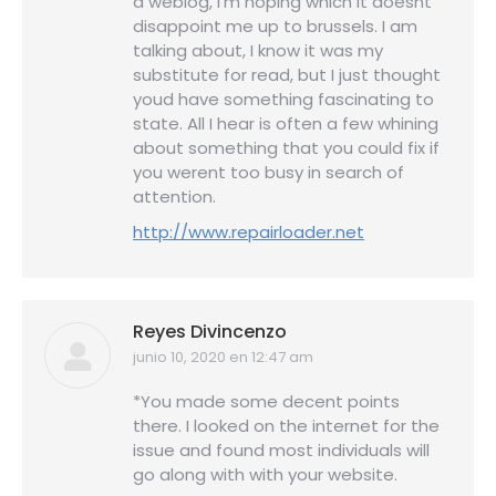
a weblog, I’m hoping which it doesnt
disappoint me up to brussels. I am
talking about, I know it was my
substitute for read, but I just thought
youd have something fascinating to
state. All I hear is often a few whining
about something that you could fix if
you werent too busy in search of
attention.
http://www.repairloader.net
Reyes Divincenzo
junio 10, 2020 en 12:47 am
dice:
*You made some decent points
there. I looked on the internet for the
issue and found most individuals will
go along with with your website.