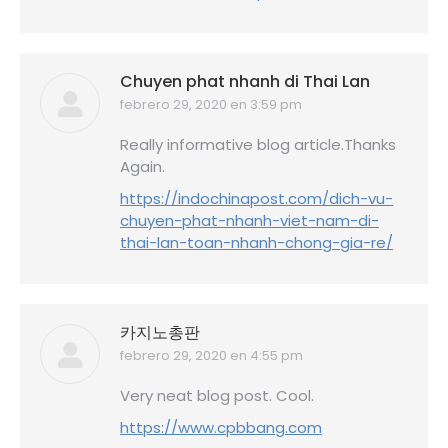
Chuyen phat nhanh di Thai Lan
febrero 29, 2020 en 3:59 pm
dice:
Really informative blog article.Thanks
Again.
https://indochinapost.com/dich-vu-
chuyen-phat-nhanh-viet-nam-di-
thai-lan-toan-nhanh-chong-gia-re/
카지노총판
febrero 29, 2020 en 4:55 pm
dice:
Very neat blog post. Cool.
https://www.cpbbang.com