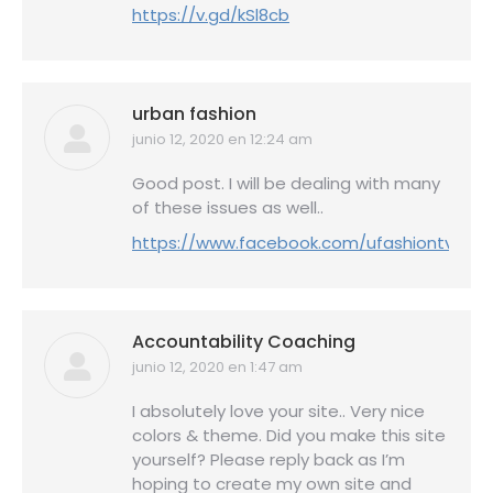
https://v.gd/kSl8cb
urban fashion
junio 12, 2020 en 12:24 am
dice:
Good post. I will be dealing with many
of these issues as well..
https://www.facebook.com/ufashiontv/
Accountability Coaching
junio 12, 2020 en 1:47 am
dice:
I absolutely love your site.. Very nice
colors & theme. Did you make this site
yourself? Please reply back as I’m
hoping to create my own site and