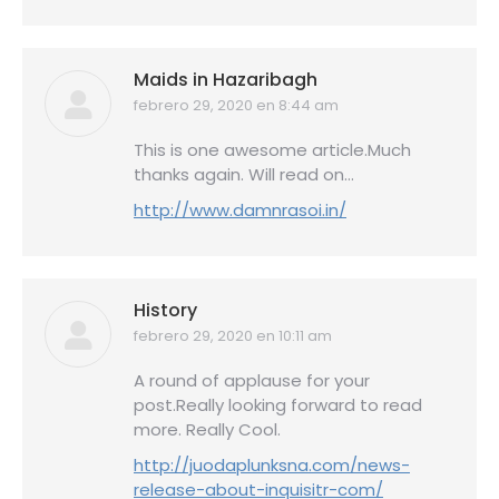
Maids in Hazaribagh
febrero 29, 2020 en 8:44 am
dice:
This is one awesome article.Much
thanks again. Will read on…
http://www.damnrasoi.in/
History
febrero 29, 2020 en 10:11 am
dice:
A round of applause for your
post.Really looking forward to read
more. Really Cool.
http://juodaplunksna.com/news-
release-about-inquisitr-com/