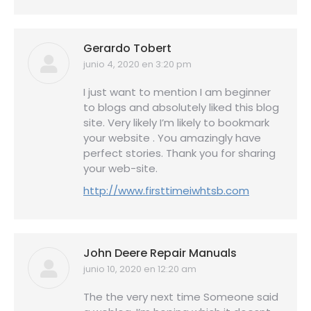
Gerardo Tobert
junio 4, 2020 en 3:20 pm
dice:
I just want to mention I am beginner
to blogs and absolutely liked this blog
site. Very likely I’m likely to bookmark
your website . You amazingly have
perfect stories. Thank you for sharing
your web-site.
http://www.firsttimeiwhtsb.com
John Deere Repair Manuals
junio 10, 2020 en 12:20 am
dice:
The the very next time Someone said