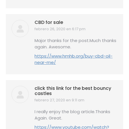
CBD for sale
febrero 26, 2020 en 6:17 pm
dice:
Major thanks for the post.Much thanks
again. Awesome.
https://www.hmhb.org/buy-cbd-oil-
near-me/
click this link for the best bouncy
castles
febrero 27, 2020 en 9:11 am
dice:
I really enjoy the blog article.Thanks
Again. Great.
https://www.youtube.com/watch?