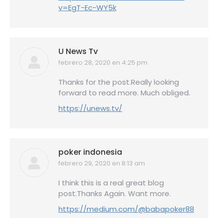
v=EgT-Ec-WY5k
U News Tv
febrero 28, 2020 en 4:25 pm
dice:
Thanks for the post.Really looking
forward to read more. Much obliged.
https://unews.tv/
poker indonesia
febrero 29, 2020 en 8:13 am
dice:
I think this is a real great blog
post.Thanks Again. Want more.
https://medium.com/@babapoker88