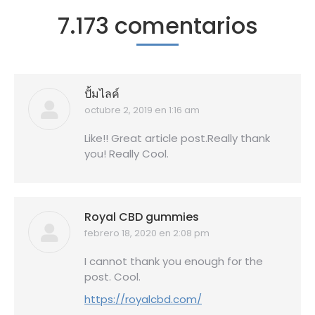
7.173 comentarios
ปั้มไลค์
octubre 2, 2019 en 1:16 am
dice:
Like!! Great article post.Really thank
you! Really Cool.
Royal CBD gummies
febrero 18, 2020 en 2:08 pm
dice:
I cannot thank you enough for the
post. Cool.
https://royalcbd.com/