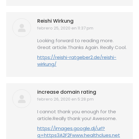
Reishi Wirkung
febrero 25, 2020 en 11:37 pm
dice:
Looking forward to reading more.
Great article.Thanks Again. Really Cool.
https://reishi-ratgeber2.de/reishi-
wirkung/
increase domain rating
febrero 26, 2020 en 5:28 pm
dice:
I cannot thank you enough for the
article.Really thank you! Awesome.
https://images.google.dj/url?
q=https3A2F2Fwww.healthclues.net