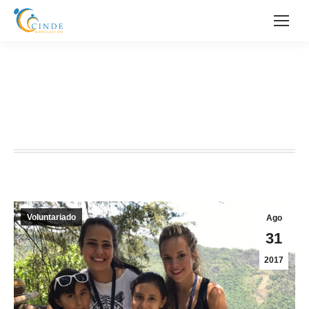
ANA Y CRISTINA SE LLEVAN UN
BUEN RECUERDO DEL
VOLUNTARIADO EN CINDE
Voluntariado
Ago
31
2017