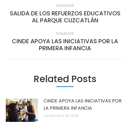
Navegación
ANTERIOR
entre
SALIDA DE LOS REFUERZOS EDUCATIVOS
Publicación
AL PARQUE CUZCATLÁN
publicaciones
anterior:
SIGUIENTE
CINDE APOYA LAS INICIATIVAS POR LA
Publicación
PRIMERA INFANCIA
siguiente:
Related Posts
CINDE APOYA LAS INICIATIVAS POR
LA PRIMERA INFANCIA
noviembre 19, 2019