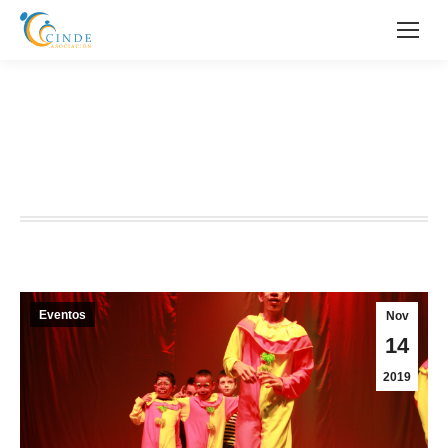
CIRCÚNICO: ESCUELA DE
EDUCACIÓN ESPECIAL DE
MEJICANOS
Eventos
Nov
14
2019