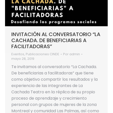
INVITACIÓN AL CONVERSATORIO “LA
CACHADA. DE BENEFICIARIAS A
FACILITADORAS”
Eventos
,
Publicaciones CINDE
Por
admin
mayo 28, 2019
Te invitamos al conversatorio “La Cachada.
De beneficiarias a facilitadoras” que tiene
como objetivo compartir los resultados y la
experiencia de las integrantes de La
Cachada Teatro en la réplica de su propio
proceso de aprendizaje y crecimiento
personal con grupos de mujeres de la zona
Montreal y comunidad Las Palmas, así como