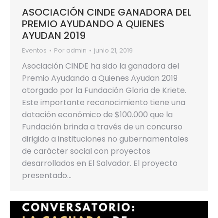
ASOCIACIÓN CINDE GANADORA DEL
PREMIO AYUDANDO A QUIENES
AYUDAN 2019
Eventos
Por
admin
junio 21, 2019
Asociación CINDE ha sido la ganadora del
Premio Ayudando a Quienes Ayudan 2019
otorgado por la Fundación Gloria de Kriete.
Este importante reconocimiento tiene una
dotación económico de $100.000 que la
Fundación brinda a través de un concurso
dirigido a instituciones no gubernamentales
de carácter social con proyectos
desarrollados en El Salvador. El proyecto
presentado…