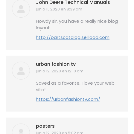
John Deere Technical Manuals
junio 11, 2020 en 8:39 am
dice:
Howdy sir. you have a really nice blog
layout .
http://partscatalog.sellload.com
urban fashion tv
junio 12, 2020 en 12:10 am
dice:
Saved as a favorite, I love your web
site!
https://urbanfashiontv.com/
posters
junio 12, 2020 en 5:02 am