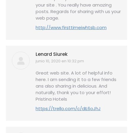
your site . You really have amazing
posts. Regards for sharing with us your
web page.
http://www.firsttimeiwhtsb.com
Lenard Siurek
junio 10, 2020 en 10:32 pm
dice:
Great web site. A lot of helpful info
here. I am sending it to a few friends
ans also sharing in delicious. And
naturally, thank you to your effort!
Pristina Hotels
https://trello.com/c/dIL6oJhJ