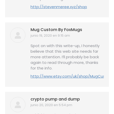
http://stevenmeree.xyz/shop
Mug Custom By FoxMugs
junio 19, 2020 en 9:15 am
dice:
Spot on with this write-up, I honestly
believe that this web site needs far
more attention. I’ll probably be back
again to read through more, thanks
for the info.
http://www.etsy.com/uk/shop/MugCustom
crypto pump and dump
junio 20, 2020 en 5:54 pm
dice: