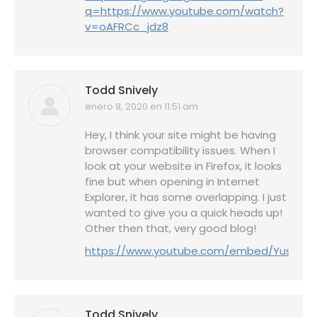
q=https://www.youtube.com/watch?
v=oAFRCc_jdz8
Todd Snively
enero 8, 2020 en 11:51 am
dice:
Hey, I think your site might be having
browser compatibility issues. When I
look at your website in Firefox, it looks
fine but when opening in Internet
Explorer, it has some overlapping. I just
wanted to give you a quick heads up!
Other then that, very good blog!
https://www.youtube.com/embed/Yus4H
Todd Snively