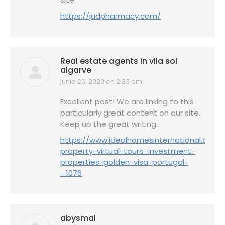
https://judpharmacy.com/
Real estate agents in vila sol
algarve
junio 26, 2020 en 2:33 am
dice:
Excellent post! We are linking to this
particularly great content on our site.
Keep up the great writing.
https://www.idealhomesinternational.co.u
property-virtual-tours–investment-
properties-golden-visa-portugal-
_1076
abysmal