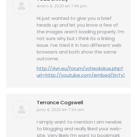
enero 9, 2020 en 7:46 pm
dice:
Hi just wanted to give you a brief
heads up and let you know a few of
the images aren’t loading properly. I’m
not sure why but I think its a linking
issue. I’ve tried it in two different web
browsers and both show the same
outcome.
http://4vn.eu/forum/vcheckvirus.php?
url=http://youtube.com/embed/SnTy37Yw
Terrance Cogswell
junio 6, 2020 en 7:34 am
dice:
I simply want to mention I am newbie
to blogging and really liked your web-
site. Very likely I’m want to bookmark