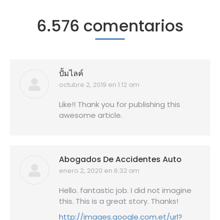
6.576 comentarios
ปั้มไลค์
octubre 2, 2019 en 1:12 am
dice:
Like!! Thank you for publishing this
awesome article.
Abogados De Accidentes Auto
enero 2, 2020 en 6:32 am
dice:
Hello. fantastic job. I did not imagine
this. This is a great story. Thanks!
http://images.google.com.et/url?