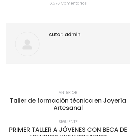
6.576 Comentarios
Autor:
admin
Navegación
ANTERIOR
entre
Taller de formación técnica en Joyería
Publicación
Artesanal
publicaciones
anterior:
SIGUIENTE
PRIMER TALLER A JÓVENES CON BECA DE
Publicación