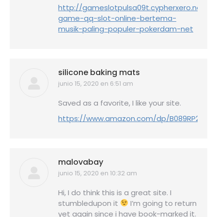
http://gameslotpulsa09t.cypherxero.net/10
game-qq-slot-online-bertema-
musik-paling-populer-pokerdam-net
silicone baking mats
junio 15, 2020 en 6:51 am
dice:
Saved as a favorite, I like your site.
https://www.amazon.com/dp/B089RP25SQ
malovabay
junio 15, 2020 en 10:32 am
dice:
Hi, I do think this is a great site. I
stumbledupon it
I’m going to return
yet again since i have book-marked it.