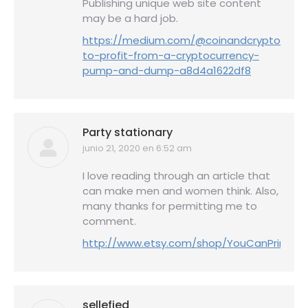
Publishing unique web site content
may be a hard job.
https://medium.com/@coinandcrypto/how
to-profit-from-a-cryptocurrency-
pump-and-dump-a8d4a1622df8
Party stationary
junio 21, 2020 en 6:52 am
dice:
I love reading through an article that
can make men and women think. Also,
many thanks for permitting me to
comment.
http://www.etsy.com/shop/YouCanPrint
sellefied